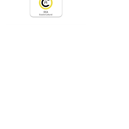
Cantar e rendar
As Rendeiras da Aldeia
Rendando Histórias
Oficinas, cursos, exposições
Na mídia
Contato
Apoio