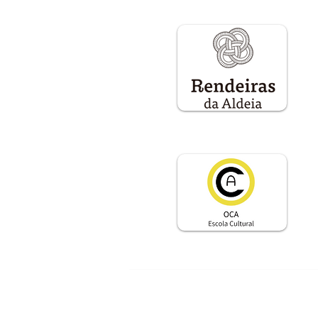
Um projeto gestado pela
P