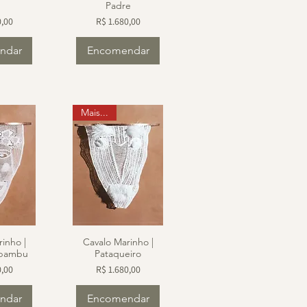
Padre
Preço
0,00
R$ 1.680,00
ndar
Encomendar
Mais...
inho |
Cavalo Marinho |
 bambu
Pataqueiro
Preço
0,00
R$ 1.680,00
ndar
Encomendar