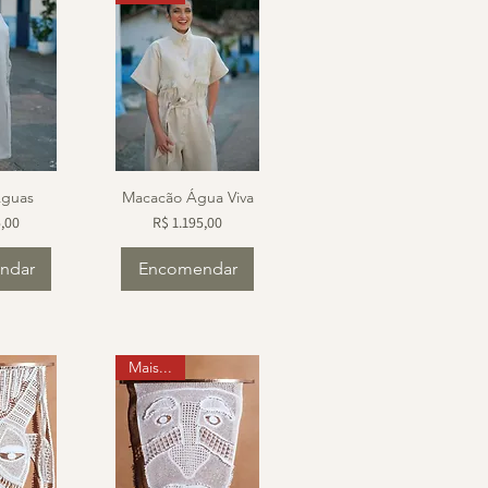
Águas
Macacão Água Viva
Preço
5,00
R$ 1.195,00
ndar
Encomendar
Mais...