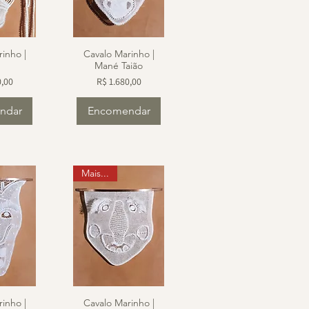
inho |
Cavalo Marinho |
Mané Taião
Preço
0,00
R$ 1.680,00
ndar
Encomendar
Mais...
inho |
Cavalo Marinho |