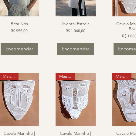
Bata Nós
Avental Estrela
Cavalo Mar
Boi
Preço
Preço
R$ 956,00
R$ 1.040,00
Preço
R$ 1.68
Encomendar
Encomendar
Encome
Mais...
Mais...
Mais...
Cavalo Marinho |
Cavalo Marinho |
Cavalo Mar